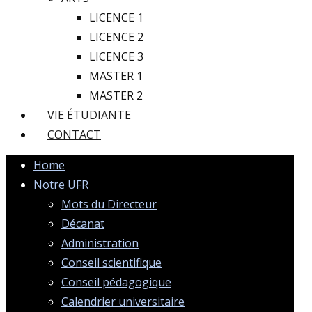
LICENCE 1
LICENCE 2
LICENCE 3
MASTER 1
MASTER 2
VIE ÉTUDIANTE
CONTACT
Home
Notre UFR
Mots du Directeur
Décanat
Administration
Conseil scientifique
Conseil pédagogique
Calendrier universitaire