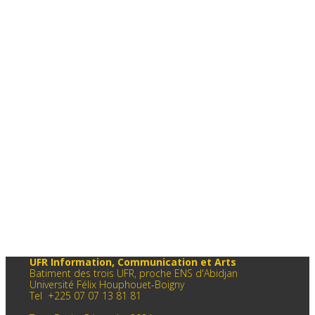
UFR Information, Communication et Arts
Batiment des trois UFR, proche ENS d'Abidjan
Université Félix Houphouet-Boigny
Tel +225 07 07 13 81 81