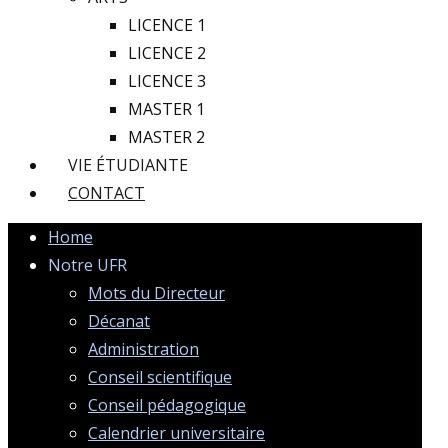
LICENCE 1
LICENCE 2
LICENCE 3
MASTER 1
MASTER 2
VIE ÉTUDIANTE
CONTACT
Home
Notre UFR
Mots du Directeur
Décanat
Administration
Conseil scientifique
Conseil pédagogique
Calendrier universitaire